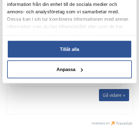
information från din enhet till de sociala medier och
Antal personer:
annons- och analysföretag som vi samarbetar med.
Dessa kan i sin tur kombinera informationen med annan
information som du har tillhandahållit eller som de har
Rum:
samlat in när du har använt deras tjänster.
1 x Dubbelrum
Inkluderat i resan
Tillåt alla
2 x Enkelrum
+500:- per rum
Visa fler kombinationer av rum »
Anpassa
Kampanjkod: