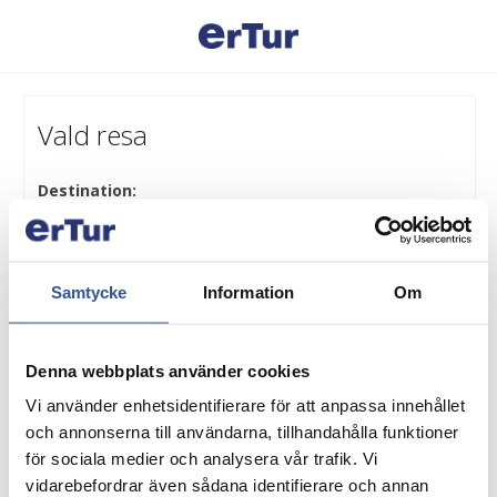
Vald resa
Destination:
Burg Shopping
Period:
7 - 8 december 2026
Samtycke
Information
Om
Inkluderat i resan:
- bussresa
- bro och färjeavgifter
- en övernattning i dubbelrum med frukost
Denna webbplats använder cookies
- middag på hotellet (exkl. dryck)
Vi använder enhetsidentifierare för att anpassa innehållet
- shopping enligt program
och annonserna till användarna, tillhandahålla funktioner
- vägskatter och moms
för sociala medier och analysera vår trafik. Vi
Grundpris:
vidarebefordrar även sådana identifierare och annan
2 850:-
per person