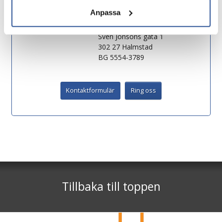
erTur_resor
Anpassa
Adress:
ErTur
Sven Jonsons gata 1
302 27
Halmstad
BG 5554-3789
Kontaktformulär
Ring oss
Sociala medier
Nyhetsbrev
ErTur
Sven Jonsons gata 1
*
Facebook
302 27
Halmstad
*
Tillbaka till toppen
Telefon
035-299 66 60
Instagram
©
info@ertur.se
2026
Cookies