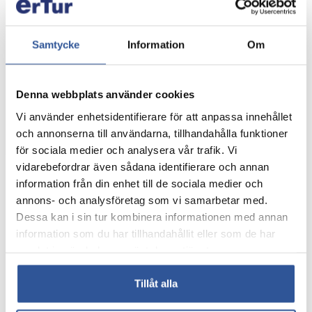
Samtycke
Information
Om
Denna webbplats använder cookies
Vi använder enhetsidentifierare för att anpassa innehållet
och annonserna till användarna, tillhandahålla funktioner
för sociala medier och analysera vår trafik. Vi
vidarebefordrar även sådana identifierare och annan
Kontakta oss
information från din enhet till de sociala medier och
annons- och analysföretag som vi samarbetar med.
Dessa kan i sin tur kombinera informationen med annan
Telefon:
035-299 66 60
information som du har tillhandahållit eller som de har
samlat in när du har använt deras tjänster.
E-post:
info@ertur.se
Tillåt alla
Facebook:
ertur.se
Instagram: