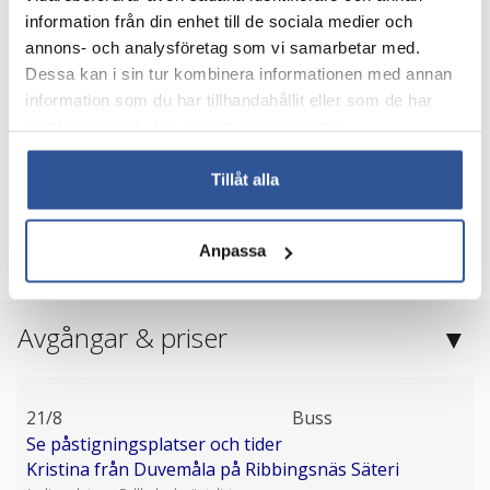
reseledare
information från din enhet till de sociala medier och
moms
annons- och analysföretag som vi samarbetar med.
Dessa kan i sin tur kombinera informationen med annan
Boka resa
information som du har tillhandahållit eller som de har
samlat in när du har använt deras tjänster.
Tillåt alla
Dagsprogram
Anpassa
Avgångs- och ankomsttider
Avgångar & priser
21/8
Buss
Se påstigningsplatser och tider
Kristina från Duvemåla på Ribbingsnäs Säteri