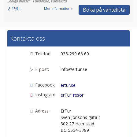
Fullbokad, väntelista
2 190:-
Boka på väntelista
Mer information
Kontakta oss
Telefon:
035-299 66 60
E-post:
info@ertur.se
Facebook:
ertur.se
Instagram:
erTur_resor
Adress:
ErTur
Sven Jonsons gata 1
302 27
Halmstad
BG 5554-3789