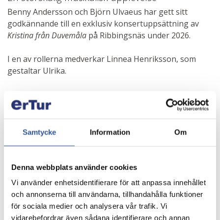
Benny Andersson och Björn Ulvaeus har gett sitt
godkännande till en exklusiv konsertuppsättning av
Kristina från Duvemåla
på Ribbingsnäs under 2026.
I en av rollerna medverkar Linnea Henriksson, som
gestaltar Ulrika.
Video
Pris från:
Samtycke
Information
Om
2 190:-
Dagar:
1
Denna webbplats använder cookies
Vi använder enhetsidentifierare för att anpassa innehållet
bussresa
och annonserna till användarna, tillhandahålla funktioner
-3-rätters middag på Ribbingsnäs (exkl. dryck)
för sociala medier och analysera vår trafik. Vi
biljett till Kristina från Duvemåla
vidarebefordrar även sådana identifierare och annan