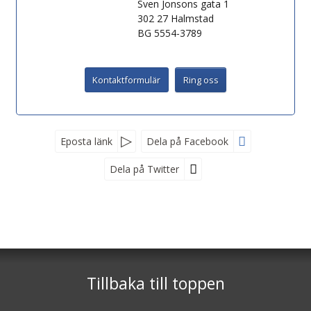
Sven Jonsons gata 1
302 27
Halmstad
BG 5554-3789
Kontaktformulär
Ring oss
Sociala medier
Nyhetsbrev
Eposta länk
Dela på Facebook
Dela på Twitter
*
Facebook
*
ErTur
Instagram
Sven Jonsons gata 1
302 27
Halmstad
Tillbaka till toppen
Telefon
035-299 66 60
*
Fyll i denna kod. Detta används för att kontrollera att det inte
är en dator som fyller i formulär automatiskt.
©
info@ertur.se
2026