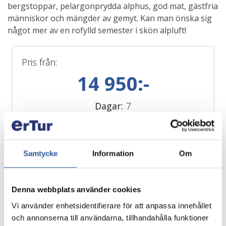
bergstoppar, pelargonprydda alphus, god mat, gästfria
människor och mängder av gemyt. Kan man önska sig
något mer av en rofylld semester i skön alpluft!
Pris från:
14 950:-
Dagar:
7
bussresa
-logi i 2-bäddsrum-6 frukostar-6 hotellmiddagar-buffé på
färjan under hemresan
Samtycke
Information
Om
alla utflykter enligt programmet
reseledare
-vägskatter, vägtullar och moms
Denna webbplats använder cookies
Tillägg: Måltidsdryck, enkelrum 2000:-, eventuell avgift för
Vi använder enhetsidentifierare för att anpassa innehållet
linbana.
och annonserna till användarna, tillhandahålla funktioner