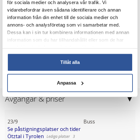
för sociala medier och analysera vår trafik. Vi
Boka resa
vidarebefordrar även sådana identifierare och annan
information från din enhet till de sociala medier och
annons- och analysföretag som vi samarbetar med.
Dessa kan i sin tur kombinera informationen med annan
Dagsprogram
information som du har tillhandahållit eller som de har
samlat in när du har använt deras tjänster.
Avgångs- och ankomsttider
Tillåt alla
Karta
Anpassa
Avgångar & priser
23/9
Buss
Se påstigningsplatser och tider
Ötztal i Tyrolen
3