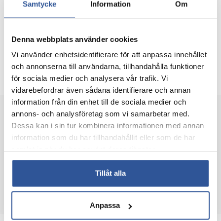
Boka resa
Samtycke
Information
Om
Denna webbplats använder cookies
Dagsprogram
Vi använder enhetsidentifierare för att anpassa innehållet
och annonserna till användarna, tillhandahålla funktioner
Avgångs- och ankomsttider
för sociala medier och analysera vår trafik. Vi
vidarebefordrar även sådana identifierare och annan
information från din enhet till de sociala medier och
Avgångar & priser
annons- och analysföretag som vi samarbetar med.
Dessa kan i sin tur kombinera informationen med annan
information som du har tillhandahållit eller som de har
1/9
Buss
samlat in när du har använt deras tjänster.
Se påstigningsplatser och tider
Vandring i Bayerna med Ami
Mer än 8
Tillåt alla
17 300:-
Boka
Mer information
Anpassa