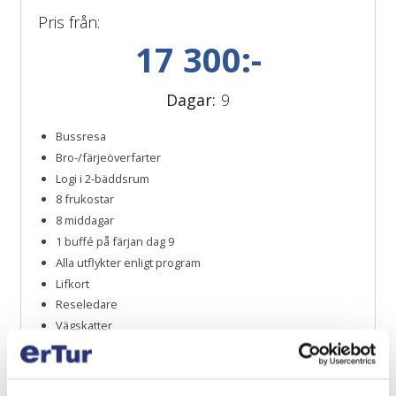
Pris från:
17 300:-
Dagar:
9
Bussresa
Bro-/färjeöverfarter
Logi i 2-bäddsrum
8 frukostar
8 middagar
1 buffé på färjan dag 9
Alla utflykter enligt program
Lifkort
Reseledare
Vägskatter
Moms