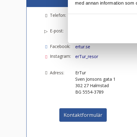
med annan information som du 
Telefon:
035-299 66 60
E-post:
info@ertur.se
Facebook:
ertur.se
Instagram:
erTur_resor
Adress:
ErTur
Sven Jonsons gata 1
302 27
Halmstad
BG 5554-3789
Kontaktformulär